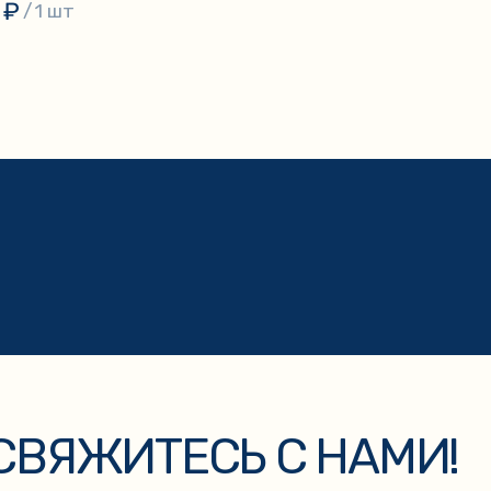
₽
/
1 шт
ЯЖИТЕСЬ С НАМИ!
ЭЛЕК
ТЕЛЕФОН
+7 904 977 46 95
kaz
+7
ку персональных данных и соглашаетесь с
политикой конфиденциальности
.