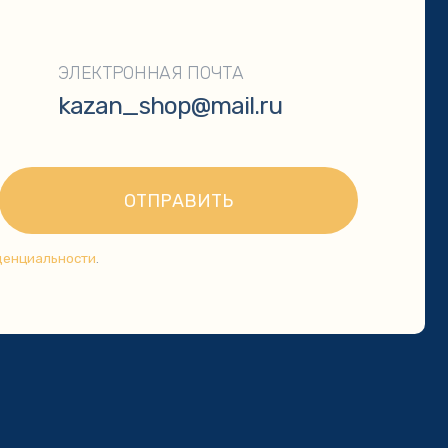
КОНТАКТЫ
г. Кыштым, улица Карла
Либкнехта, 113
ПН-ПТ 10:00-19:00
+7 904 977 46 95
kazan_shop@mail.ru
Политика конфиденциальности
Разработка сайта: Кристина Сорокина