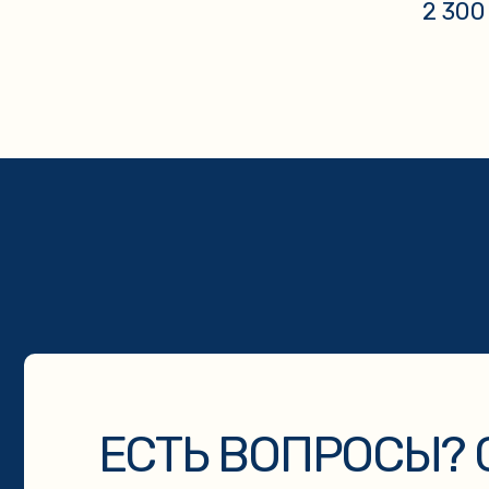
2 300
ЕСТЬ ВОПРОСЫ? СВ
МЫ НАХОДИМСЯ ПО АДРЕСУ
г. Кыштым, ул. Карла Либкнехта, 113
Нажимая на кнопку «Отправить» вы даёте согласие на обработ