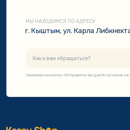
КАТАЛОГ
Чугунные казаны
Печи для казанов
Комплекты: казан+печь
Афганские казаны
Узбекская посуда
Шашлычные наборы
Мангалы и аксессуары
© 2021. Интернет-мага
Публичная оферта