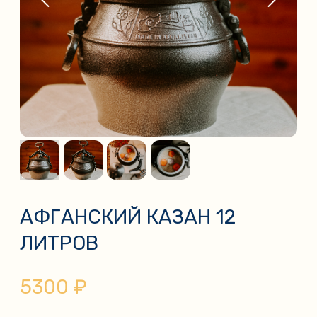
АФГАНСКИЙ КАЗАН 12
ЛИТРОВ
5300
₽
ДОБАВИТЬ В КОРЗИНУ
Афганский казан можно использовать в
различных вариантах:
•
с открытой крышкой, как обычную кастрюлю,
казан или сковородку;
•
с закрытой крышкой как скороварку;
•
комбинировано
.
Силиконовая прокладка в подарок!