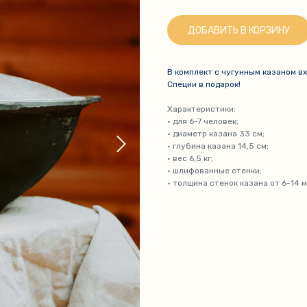
ДОБАВИТЬ В КОРЗИНУ
В комплект с чугунным казаном в
Специи в подарок!
Характеристики:
• для 6-7 человек;
• диаметр казана 33 см;
• глубина казана 14,5 см;
• вес 6,5 кг;
• шлифованные стенки;
• толщина стенок казана от 6-14 м