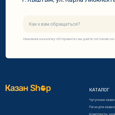
КАТАЛОГ
Чугунные казаны
Печи для казанов
Комплекты: казан+печь
Афганские казаны
Узбекская посуда
Шашлычные наборы
Мангалы и аксессуары
© 2021. Интернет-мага
Публичная оферта