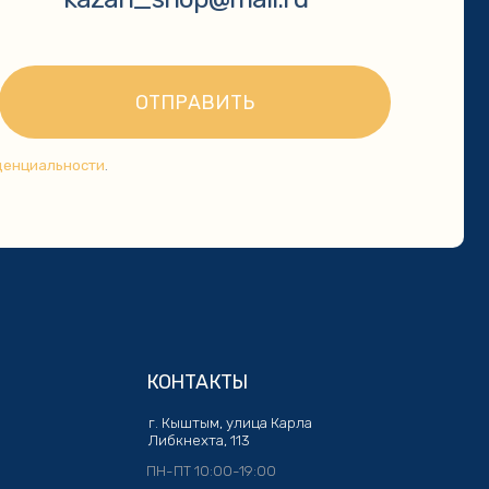
КОНТАКТЫ
г. Кыштым, улица Карла
Либкнехта, 113
ПН-ПТ 10:00-19:00
+7 904 977 46 95
kazan_shop@mail.ru
Политика конфиденциальности
Разработка сайта: Кристина Сорокина