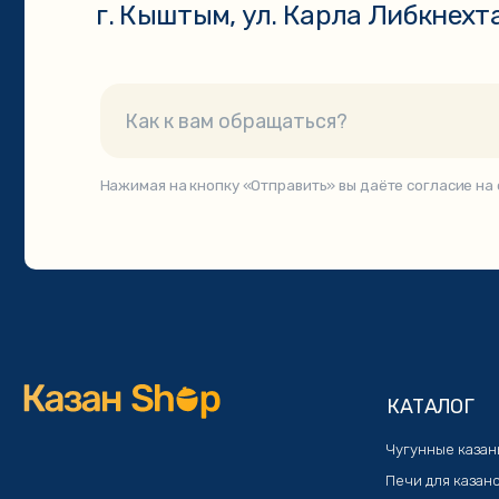
КАТАЛОГ
Чугунные казаны
Печи для казанов
Комплекты: казан+печь
Афганские казаны
Узбекская посуда
Шашлычные наборы
Мангалы и аксессуары
© 2021. Интернет-мага
Публичная оферта