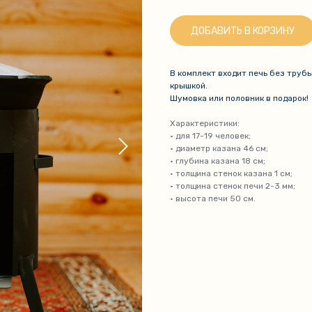
ДОБАВИТЬ В КОРЗИНУ
В комплект входит печь без труб
крышкой.
Шумовка или половник в подарок!
Характеристики:
• для 17-19 человек;
• диаметр казана 46 см;
• глубина казана 18 см;
• толщина стенок казана 1 см;
• толщина стенок печи 2-3 мм;
• высота печи 50 см.