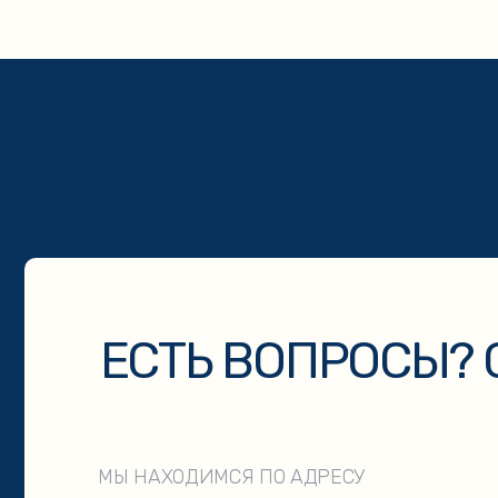
ЕСТЬ ВОПРОСЫ? СВ
МЫ НАХОДИМСЯ ПО АДРЕСУ
г. Кыштым, ул. Карла Либкнехта, 113
Нажимая на кнопку «Отправить» вы даёте согласие на обработ