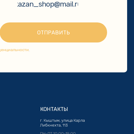
КОНТАКТЫ
г. Кыштым, улица Карла
Либкнехта, 113
ПН-ПТ 10:00-19:00
+7 904 977 46 95
kazan_shop@mail.ru
Политика конфиденциальности
Разработка сайта: Кристина Сорокина