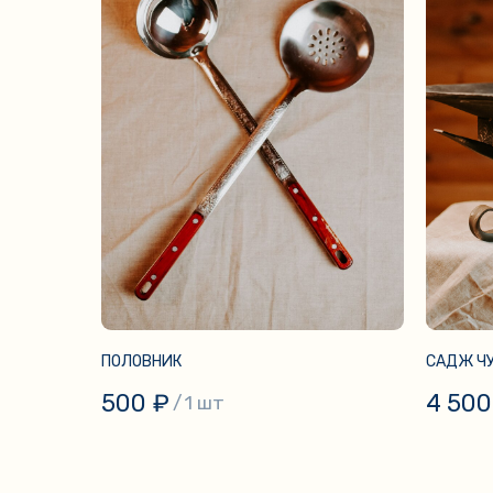
ПОЛОВНИК
САДЖ ЧУ
500
₽
4 500
/
1 шт