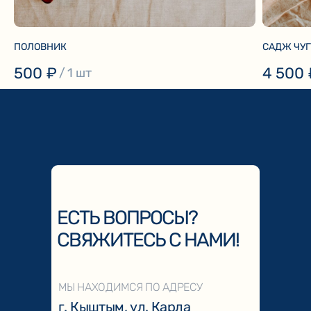
ПОЛОВНИК
САДЖ ЧУГ
500
₽
4 500
/
1 шт
ЕСТЬ ВОПРОСЫ?
СВЯЖИТЕСЬ С НАМИ!
МЫ НАХОДИМСЯ ПО АДРЕСУ
г. Кыштым, ул. Карла