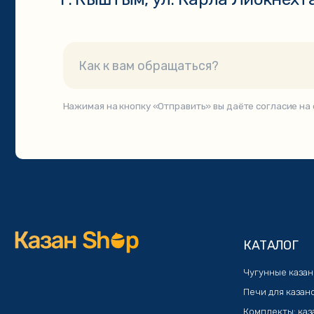
КАТАЛОГ
Чугунные казаны
Печи для казанов
Комплекты: казан+печь
Афганские казаны
Узбекская посуда
Шашлычные наборы
Мангалы и аксессуары
© 2021. Интернет-мага
Публичная оферта