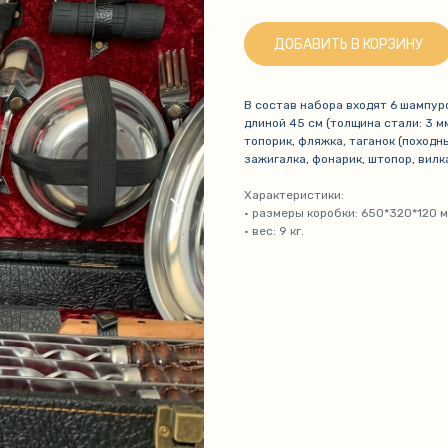
ДОБАВИТЬ В КОРЗИНУ
В состав набора входят 6 шампур
длиной 45 см (толщина стали: 3 мм
топорик, фляжка, таганок (походны
зажигалка, фонарик, штопор, вилк
Характеристики:
• размеры коробки: 650*320*120 м
• вес: 9 кг.