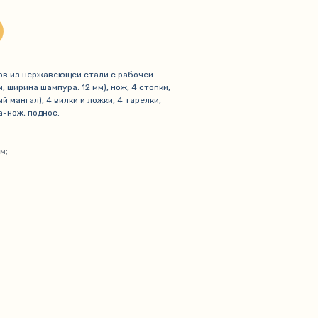
ов из нержавеющей стали с рабочей
, ширина шампура: 12 мм), нож, 4 стопки,
й мангал), 4 вилки и ложки, 4 тарелки,
а-нож, поднос.
м;