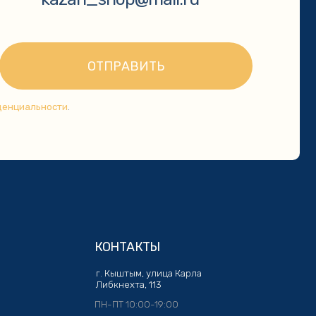
КОНТАКТЫ
г. Кыштым, улица Карла
Либкнехта, 113
ПН-ПТ 10:00-19:00
+7 904 977 46 95
kazan_shop@mail.ru
Политика конфиденциальности
Разработка сайта: Кристина Сорокина