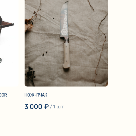
DOR
НОЖ-ПЧАК
3 000
₽
/
1 шт