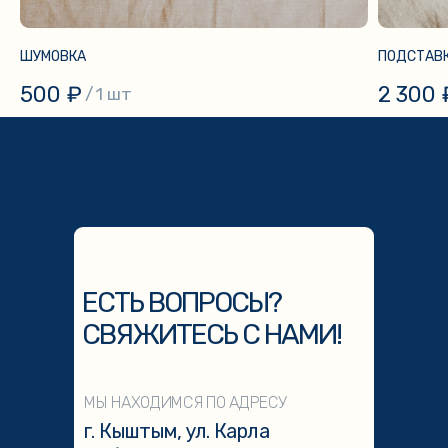
ШУМОВКА
ПОДСТАВК
500
₽
2 300
/
1 шт
ЕСТЬ ВОПРОСЫ?
СВЯЖИТЕСЬ С НАМИ!
МЫ НАХОДИМСЯ ПО АДРЕСУ
г. Кыштым, ул. Карла