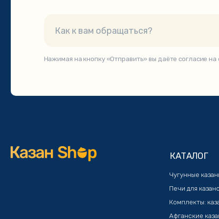
КАТАЛОГ
Чугунные казаны
Печи для казанов
Комплекты: казан+печь
Афганские казаны
Узбекская посуда
Шашлычные наборы
Мангалы и аксессуары
© 2021. Интернет-мага
Публичная оферта