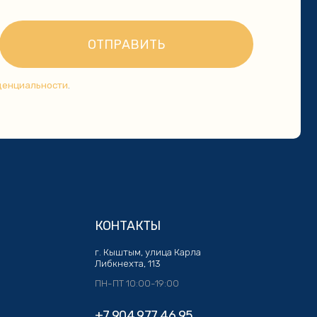
КОНТАКТЫ
г. Кыштым, улица Карла
Либкнехта, 113
ПН-ПТ 10:00-19:00
+7 904 977 46 95
kazan_shop@mail.ru
Политика конфиденциальности
Разработка сайта: Кристина Сорокина