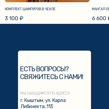
КОМПЛЕКТ ШАМПУРОВ В ЧЕХЛЕ
МАНГАЛ G
3 100
₽
6 600
ЕСТЬ ВОПРОСЫ?
СВЯЖИТЕСЬ С НАМИ!
МЫ НАХОДИМСЯ ПО АДРЕСУ
г. Кыштым, ул. Карла
Либкнехта, 113